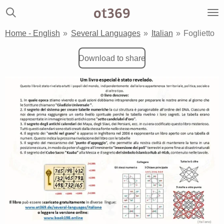
ot369
Zum
Hauptinhalt
Home - English
»
Several Languages
»
Italian
»
Foglietto
springen
Download to share