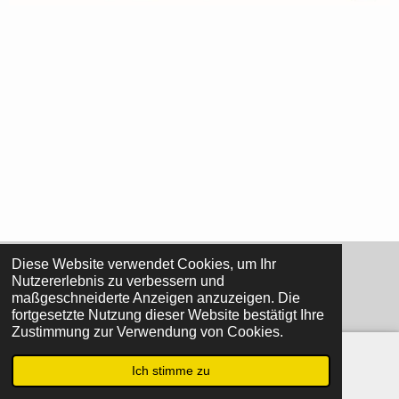
Diese Website verwendet Cookies, um Ihr
Teilen
Teilen
Teilen
Teilen
Nutzererlebnis zu verbessern und
maßgeschneiderte Anzeigen anzuzeigen. Die
© 2022 - 2026 www.ot369.de
fortgesetzte Nutzung dieser Website bestätigt Ihre
Zustimmung zur Verwendung von Cookies.
Ich stimme zu
E-Mail